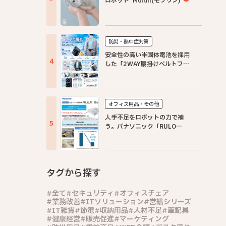
ロボット“Moflin(モフリン)”
防災・熱中症対策
安全性の高い半固体電池を採用
した「2WAY腰掛けベルトファ
ン」
オフィス用品・その他
人手不足をロボットの力で補
う。パナソニック「RULO
Biz」
タグから探す
全て
セキュリティ
オフィスチェア
業務改善
ITソリューション
営繕シリーズ
IT雑貨
節電
収納用品
人材不足
筆記具
健康経営
販売促進
マーケティング