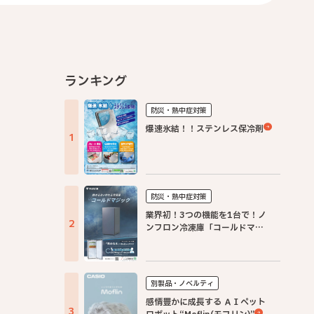
ランキング
防災・熱中症対策
爆速氷結！！ステンレス保冷剤
防災・熱中症対策
業界初！3つの機能を1台で！ノ
ンフロン冷凍庫「コールドマジ
ック」
別製品・ノベルティ
感情豊かに成長する ＡＩペット