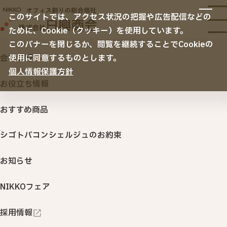
サービス
このサイトでは、アクセス状況の把握や広告配信などの
サービスTOP
ために、Cookie（クッキー）を使用しています。
納入事例
オフィス移転
このバナーを閉じるか、閲覧を継続することでCookieの
空間デザイン
会社情報
使用に同意するものとします。
リニューアル・内装・家具
ノベルティ・名入れ販促品
おすすめ商品・
個人情報保護方針
会社情報
セキュリティ
お役立ち情報
サービス情報
サステナビリティ
ITサービス・機器
おすすめ商品
印刷・名入れ品・販促サービス
シゴトバコンシェルジュのお約束
オフィスサプライ・ＢＣＰ
（オフィス用品・購買システム・防災対策）
TOP
おすすめ商品・サービス情報
お知らせ
行きたくなるオフィス 「衛生環境創りサービス」
NIKKOフェア
NIKKOカウネット
カテゴリから探す
採用情報