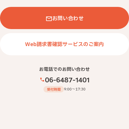
オフィス用品・その他
別製品・ノベルティ
お問い合わせ
家具・内装デザイン
セキュリティ
Web請求書確認サービスのご案内
IT機器・関連用品
クラウドサービス
防災・熱中症対策
プロモーション・印刷
お電話でのお問い合わせ
06-6487-1401
SDGs・環境
NIIKKOカウネット
9:00～17:30
受付時間
絞り込みを解除する