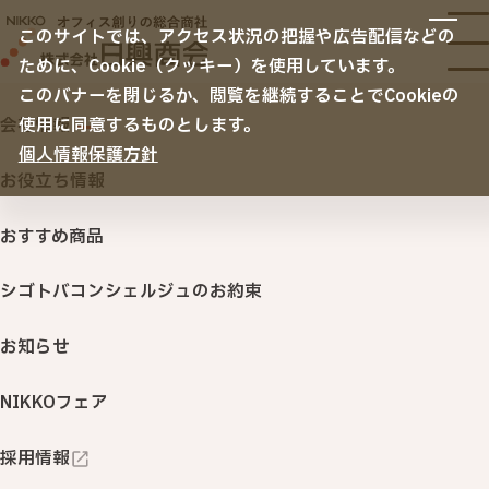
サービス
このサイトでは、アクセス状況の把握や広告配信などの
サービスTOP
ために、Cookie（クッキー）を使用しています。
納入事例
オフィス移転
このバナーを閉じるか、閲覧を継続することでCookieの
空間デザイン
会社情報
使用に同意するものとします。
リニューアル・内装・家具
ノベルティ・名入れ販促品
個人情報保護方針
会社情報
セキュリティ
お役立ち情報
サステナビリティ
ITサービス・機器
おすすめ商品
印刷・名入れ品・販促サービス
シゴトバコンシェルジュのお約束
オフィスサプライ・ＢＣＰ
（オフィス用品・購買システム・防災対策）
お知らせ
行きたくなるオフィス 「衛生環境創りサービス」
NIKKOフェア
NIKKOカウネット
採用情報