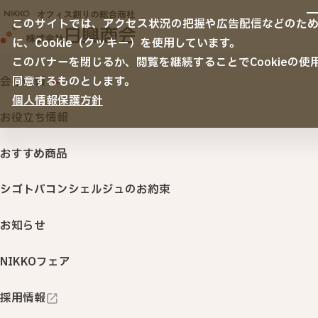
サービス
このサイトでは、アクセス状況の把握や広告配信などのた
サービスTOP
に、Cookie（クッキー）を使用しています。
納入事例
オフィス移転
このバナーを閉じるか、閲覧を継続することでCookieの使
空間デザイン
会社情報
同意するものとします。
リニューアル・内装・家具
ノベルティ・名入れ販促品
個人情報保護方針
会社情報
ノベルティ納入事例
セキュリティ
お役立ち情報
サステナビリティ
ITサービス・機器
おすすめ商品
印刷・名入れ品・販促サービス
シゴトバコンシェルジュのお約束
オフィスサプライ・ＢＣＰ
（オフィス用品・購買システム・防災対策）
TOP
ノベルティ納入事例
お知らせ
行きたくなるオフィス 「衛生環境創りサービス」
NIKKOフェア
NIKKOカウネット
カテゴリから探す
採用情報