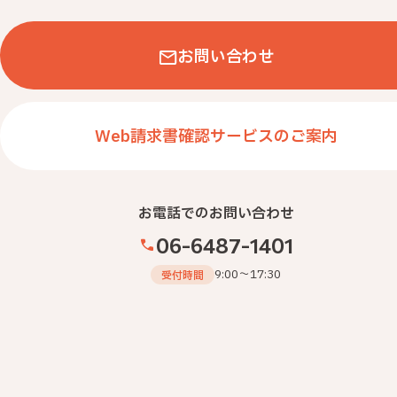
記念品
オープンキャンパス
お問い合わせ
イベント・展示会
従業員用
Web請求書確認サービスのご案内
ご挨拶・配布用
タグから探す
お電話でのお問い合わせ
インテリア・時計
印刷物
筆記用具
06-6487-1401
ファイル類
文房具
トートバッグ
9:00～17:30
タオル・クロス
カレンダー・ダイアリー
受付時間
ボトル・タンブラー・マグカップ
モバイルグッズ
ウェア
絞り込みを解除する