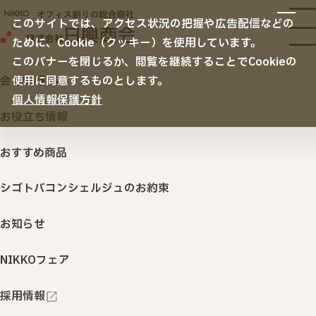
サービス
このサイトでは、アクセス状況の把握や広告配信などの
サービスTOP
ために、Cookie（クッキー）を使用しています。
納入事例
オフィス移転
このバナーを閉じるか、閲覧を継続することでCookieの
空間デザイン
会社情報
使用に同意するものとします。
ホーム
ノベルティ納入事例
共栄制御機器株式会社 様
リニューアル・内装・家具
ノベルティ・名入れ販促品
個人情報保護方針
会社情報
セキュリティ
お役立ち情報
サステナビリティ
ITサービス・機器
おすすめ商品
ご挨拶・配布用
印刷・名入れ品・販促サービス
シゴトバコンシェルジュのお約束
共栄制御機器株式会社 様
オフィスサプライ・ＢＣＰ
（オフィス用品・購買システム・防災対策）
お知らせ
カレンダー・ダイアリー
行きたくなるオフィス 「衛生環境創りサービス」
NIKKOフェア
NIKKOカウネット
採用情報