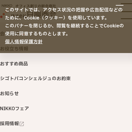
サービス
このサイトでは、アクセス状況の把握や広告配信などの
サービスTOP
ために、Cookie（クッキー）を使用しています。
納入事例
オフィス移転
このバナーを閉じるか、閲覧を継続することでCookieの
空間デザイン
会社情報
使用に同意するものとします。
リニューアル・内装・家具
ノベルティ・名入れ販促品
個人情報保護方針
会社情報
お役立ち情報
セキュリティ
お役立ち情報
サステナビリティ
ITサービス・機器
おすすめ商品
印刷・名入れ品・販促サービス
シゴトバコンシェルジュのお約束
オフィスサプライ・ＢＣＰ
（オフィス用品・購買システム・防災対策）
TOP
お役立ち情報
お知らせ
行きたくなるオフィス 「衛生環境創りサービス」
NIKKOフェア
NIKKOカウネット
カテゴリから探す
採用情報