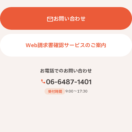
働く場の環境改善
セキュリティ・ＩＴ
お問い合わせ
業務効率化
健康経営
Web請求書確認サービスのご案内
防災・ＢＣＰ
その他
お電話でのお問い合わせ
絞り込みを解除する
06-6487-1401
9:00～17:30
受付時間
お役立ち情報一覧