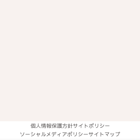
コミュニケーション
モチベーションアップ
総務・人事
人材確保
ウェルビーイング
SDGs
DX・デジタル化
地震対策
コスト削減
トレンド
みんなのワークプレイス
個人情報保護方針
サイトポリシー
ソーシャルメディアポリシー
サイトマップ