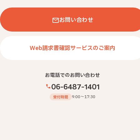
エントランス
ワークスペース
お問い合わせ
会議室・ミーティング
食堂・リフレッシュ
Web請求書確認サービスのご案内
応接室・役員室
集中・個室ブース
学校・病院・その他
お電話でのお問い合わせ
06-6487-1401
タグから探す
9:00～17:30
受付時間
工場・生産現場
生産性向上
ブランディング
従業員満足度向上
健康経営
コミュニケーション
グリーン
リフレッシュ