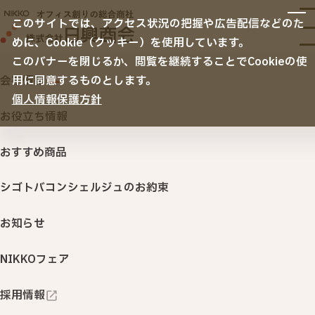
サービス
このサイトでは、アクセス状況の把握や広告配信などのた
サービスTOP
めに、Cookie（クッキー）を使用しています。
納入事例
オフィス移転
このバナーを閉じるか、閲覧を継続することでCookieの使
空間デザイン
会社情報
用に同意するものとします。
リニューアル・内装・家具
ノベルティ・名入れ販促品
個人情報保護方針
会社情報
空間デザイン納入事例
セキュリティ
お役立ち情報
サステナビリティ
ITサービス・機器
おすすめ商品
印刷・名入れ品・販促サービス
シゴトバコンシェルジュのお約束
オフィスサプライ・ＢＣＰ
（オフィス用品・購買システム・防災対策）
TOP
空間デザイン納入事例
お知らせ
行きたくなるオフィス 「衛生環境創りサービス」
NIKKOフェア
NIKKOカウネット
カテゴリから探す
採用情報