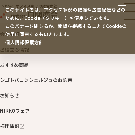
サービス
このサイトでは、アクセス状況の把握や広告配信などの
サービスTOP
ために、Cookie（クッキー）を使用しています。
納入事例
オフィス移転
このバナーを閉じるか、閲覧を継続することでCookieの
空間デザイン
会社情報
使用に同意するものとします。
TOP
おすすめ商品
水を使わない！無水式自動消火灰皿『J
リニューアル・内装・家具
ノベルティ・名入れ販促品
個人情報保護方針
会社情報
セキュリティ
お役立ち情報
サステナビリティ
ITサービス・機器
おすすめ商品
SDGs・環境
印刷・名入れ品・販促サービス
シゴトバコンシェルジュのお約束
水を使わない！
オフィスサプライ・ＢＣＰ
（オフィス用品・購買システム・防災対策）
無水式自動消火灰皿『J-TPO
お知らせ
行きたくなるオフィス 「衛生環境創りサービス」
T』
NIKKOフェア
NIKKOカウネット
健康経営
採用情報