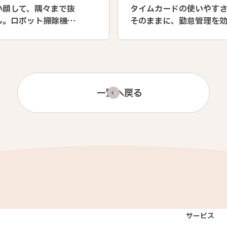
い顔して、隅々まで抜
タイムカードの使いやす
し。ロボット掃除機
そのままに、勤怠管理を
iTT(ラピット)」
化
一覧へ戻る
サービス