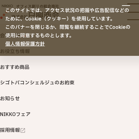
サービス
このサイトでは、アクセス状況の把握や広告配信などの
サービスTOP
ために、Cookie（クッキー）を使用しています。
納入事例
オフィス移転
このバナーを閉じるか、閲覧を継続することでCookieの
空間デザイン
会社情報
使用に同意するものとします。
TOP
おすすめ商品
スマホでデータ管理ができるドリテ
リニューアル・内装・家具
ノベルティ・名入れ販促品
個人情報保護方針
会社情報
セキュリティ
お役立ち情報
サステナビリティ
ITサービス・機器
おすすめ商品
オフィス用品・その他
印刷・名入れ品・販促サービス
シゴトバコンシェルジュのお約束
スマホでデータ管理ができる
オフィスサプライ・ＢＣＰ
（オフィス用品・購買システム・防災対策）
ドリテックの上腕式血圧計
お知らせ
行きたくなるオフィス 「衛生環境創りサービス」
NIKKOフェア
健康経営
NIKKOカウネット
採用情報