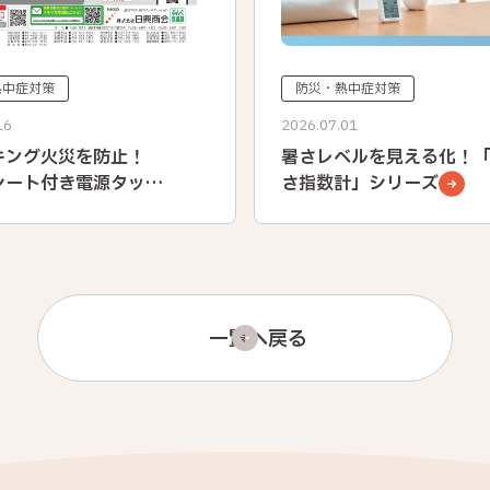
防災・熱中症対策
熱中症対策
2026.07.01
16
暑さレベルを見える化！
キング火災を防止！
さ指数計」シリーズ
シート付き電源タッ
一覧へ戻る