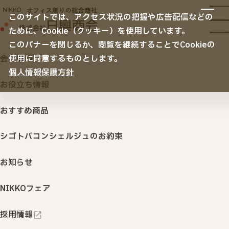
サービス
このサイトでは、アクセス状況の把握や広告配信などの
サービスTOP
ために、Cookie（クッキー）を使用しています。
納入事例
オフィス移転
このバナーを閉じるか、閲覧を継続することでCookieの
空間デザイン
会社情報
使用に同意するものとします。
TOP
おすすめ商品
みんなにうれしい行動食「FREEat
リニューアル・内装・家具
ノベルティ・名入れ販促品
個人情報保護方針
会社情報
セキュリティ
お役立ち情報
サステナビリティ
ITサービス・機器
おすすめ商品
防災・熱中症対策
印刷・名入れ品・販促サービス
シゴトバコンシェルジュのお約束
みんなにうれしい行動食
オフィスサプライ・ＢＣＰ
（オフィス用品・購買システム・防災対策）
「FREEats（フリーツ）」
お知らせ
行きたくなるオフィス 「衛生環境創りサービス」
NIKKOフェア
防災用品
NIKKOカウネット
採用情報