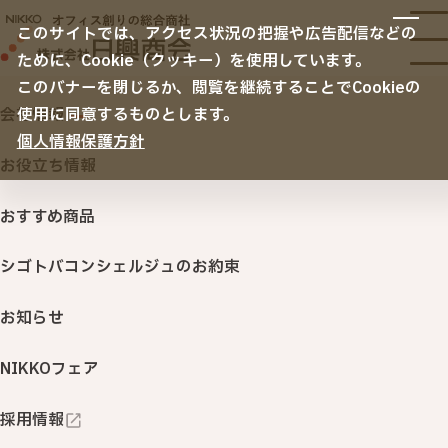
サービス
このサイトでは、アクセス状況の把握や広告配信などの
サービスTOP
ために、Cookie（クッキー）を使用しています。
納入事例
オフィス移転
このバナーを閉じるか、閲覧を継続することでCookieの
空間デザイン
会社情報
使用に同意するものとします。
ホーム
お知らせ
にこにこＮＩＫＫＯ通信第２２１号発
リニューアル・内装・家具
ノベルティ・名入れ販促品
個人情報保護方針
会社情報
セキュリティ
お役立ち情報
サステナビリティ
ITサービス・機器
おすすめ商品
NIKKOカウネット
印刷・名入れ品・販促サービス
シゴトバコンシェルジュのお約束
2025.10.08
オフィスサプライ・ＢＣＰ
にこにこＮＩＫＫＯ通信第２
（オフィス用品・購買システム・防災対策）
お知らせ
２１号発行！
行きたくなるオフィス 「衛生環境創りサービス」
NIKKOフェア
NIKKOカウネット
採用情報