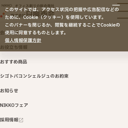
サービス
このサイトでは、アクセス状況の把握や広告配信などの
サービスTOP
ために、Cookie（クッキー）を使用しています。
納入事例
オフィス移転
このバナーを閉じるか、閲覧を継続することでCookieの
空間デザイン
会社情報
使用に同意するものとします。
ホーム
お知らせ
にこにこＮＩＫＫＯ通信第２２３号発
リニューアル・内装・家具
ノベルティ・名入れ販促品
個人情報保護方針
会社情報
セキュリティ
お役立ち情報
サステナビリティ
ITサービス・機器
おすすめ商品
NIKKOカウネット
印刷・名入れ品・販促サービス
シゴトバコンシェルジュのお約束
2025.12.09
オフィスサプライ・ＢＣＰ
にこにこＮＩＫＫＯ通信第２
（オフィス用品・購買システム・防災対策）
お知らせ
２３号発行！
行きたくなるオフィス 「衛生環境創りサービス」
NIKKOフェア
NIKKOカウネット
採用情報