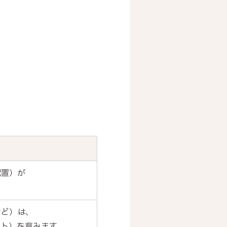
配置）が
など）は、
ト）を育みます。